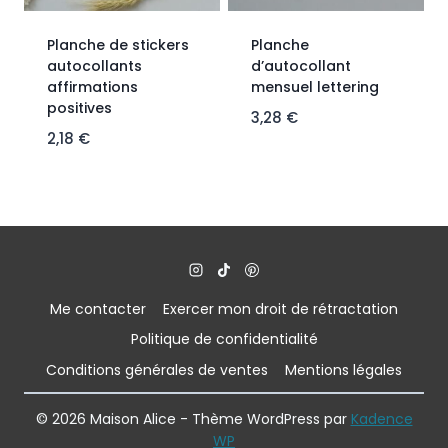
Planche de stickers
Planche
autocollants
d’autocollant
affirmations
mensuel lettering
positives
3,28
€
2,18
€
Me contacter
Exercer mon droit de rétractation
Politique de confidentialité
Conditions générales de ventes
Mentions légales
© 2026 Maison Alice - Thème WordPress par
Kadence
WP