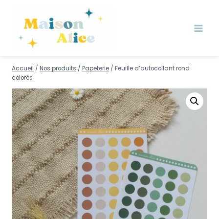
Accueil
/
Nos produits
/
Papeterie
/
Feuille d’autocollant rond
colorés