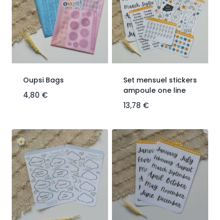
Oupsi Bags
Set mensuel stickers
ampoule one line
4,80
€
13,78
€