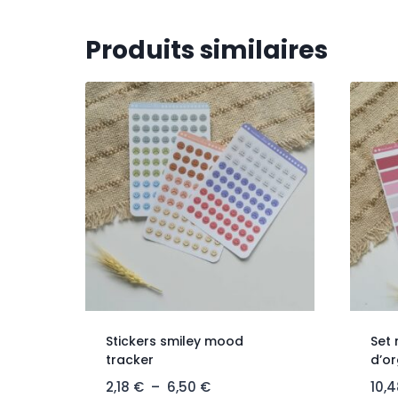
Produits similaires
Stickers smiley mood
Set 
tracker
d’or
2,18
€
–
6,50
€
10,