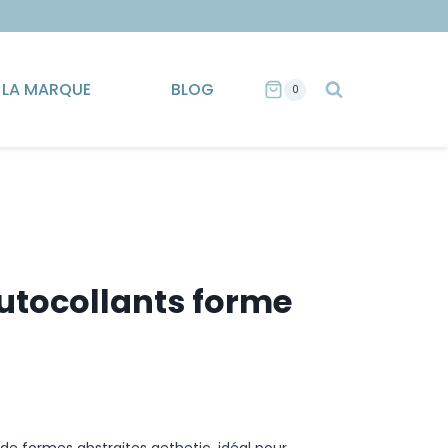
LA MARQUE
BLOG
0
utocollants forme
 de formes abstraites aethetic, idéal pour