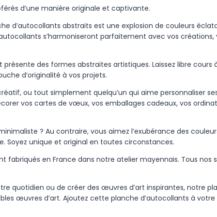
référés d’une manière originale et captivante.
he d’autocollants abstraits est une explosion de couleurs écla
s autocollants s’harmoniseront parfaitement avec vos créations
résente des formes abstraites artistiques. Laissez libre cours à
uche d’originalité à vos projets.
réatif, ou tout simplement quelqu’un qui aime personnaliser ses 
r décorer vos cartes de vœux, vos emballages cadeaux, vos ordinate
nimaliste ? Au contraire, vous aimez l’exubérance des couleur
le. Soyez unique et original en toutes circonstances.
t fabriqués en France dans notre atelier mayennais. Tous nos s
tre quotidien ou de créer des œuvres d’art inspirantes, notre pla
les œuvres d’art. Ajoutez cette planche d’autocollants à votre c