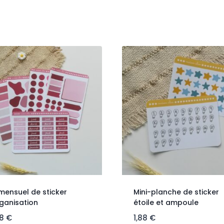
mensuel de sticker
Mini-planche de sticker
ganisation
étoile et ampoule
48
€
1,88
€