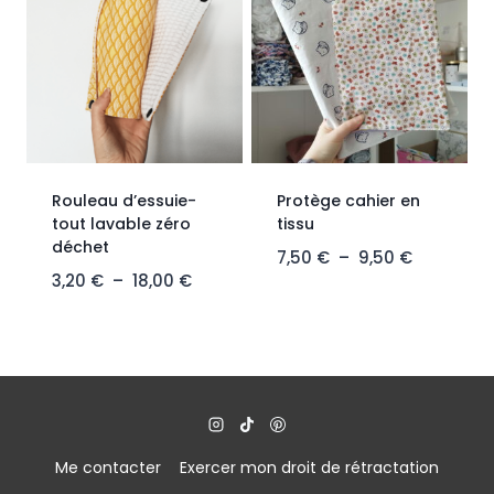
Rouleau d’essuie-
Protège cahier en
tout lavable zéro
tissu
déchet
7,50
€
–
9,50
€
3,20
€
–
18,00
€
Me contacter
Exercer mon droit de rétractation