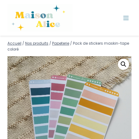
Accueil
/
Nos produits
/
Papeterie
/
Pack de stickers maskin-tape
coloré