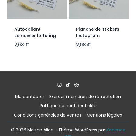
Autocollant
Planche de stickers
semainier lettering
Instagram
2,08
€
2,08
€
Me contacter
Exercer mon droit de rétractation
Politique de confidentialité
Conditions générales de ventes
Mentions légales
© 2026 Maison Alice - Thème WordPress par
Kadence