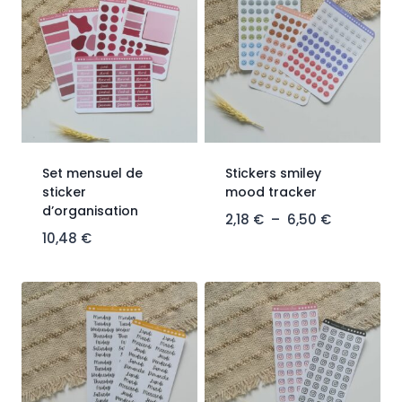
Set mensuel de
Stickers smiley
sticker
mood tracker
d’organisation
2,18
€
–
6,50
€
10,48
€