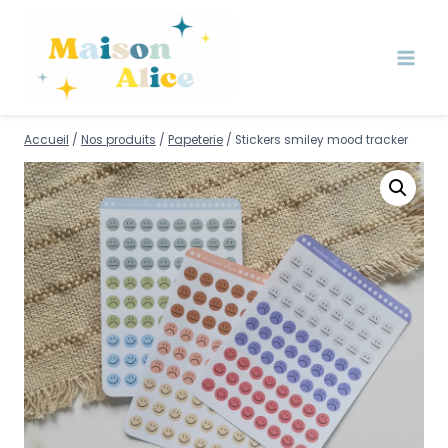
Accueil
/
Nos produits
/
Papeterie
/
Stickers smiley mood tracker