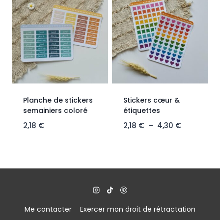
Planche de stickers
Stickers cœur &
semainiers coloré
étiquettes
2,18
€
2,18
€
–
4,30
€
Me contacter
Exercer mon droit de rétractation