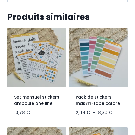
Produits similaires
Set mensuel stickers
Pack de stickers
ampoule one line
maskin-tape coloré
13,78
€
2,08
€
–
8,30
€